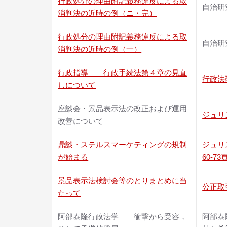
行政処分の理由附記義務違反による取
自治研究
消判決の近時の例（ニ・完）
行政処分の理由附記義務違反による取
自治研究
消判決の近時の例（一）
行政指導――行政手続法第４章の見直
行政法
しについて
座談会・景品表示法の改正および運用
ジュリス
改善について
鼎談・ステルスマーケティングの規制
ジュリス
が始まる
60-73
景品表示法検討会等のとりまとめに当
公正取引
たって
阿部泰隆行政法学――衝撃から受容，
阿部泰