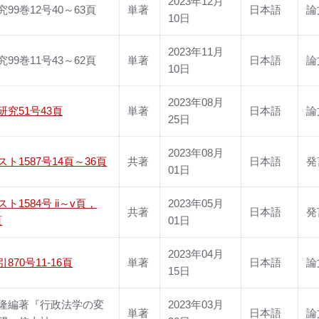
2023年12月
99巻12号40～63頁
単著
日本語
論
10日
2023年11月
99巻11号43～62頁
単著
日本語
論
10日
2023年08月
研究51号43頁
単著
日本語
論
25日
2023年08月
ト1587号14頁～36頁
共著
日本語
発
01日
ト1584号 ii～v頁，
2023年05月
共著
日本語
発
頁
01日
2023年04月
870号11-16頁
単著
日本語
論
15日
隆編著『行政法学の変
2023年03月
単著
日本語
論