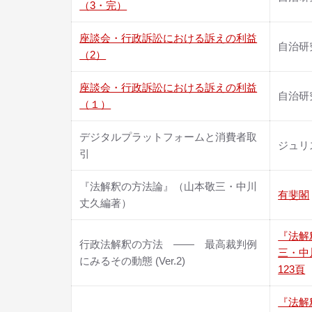
（3・完）
座談会・行政訴訟における訴えの利益
自治研究
（2）
座談会・行政訴訟における訴えの利益
自治研究
（１）
デジタルプラットフォームと消費者取
ジュリス
引
『法解釈の方法論』（山本敬三・中川
有斐閣
丈久編著）
『法解
行政法解釈の方法 ―― 最高裁判例
三・中
にみるその動態 (Ver.2)
123頁
『法解