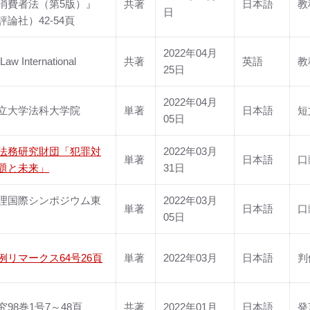
消費者法（第5版）』
共著
日本語
教
日
論社）42-54頁
2022年04月
Law International
共著
英語
教
25日
2022年04月
立大学法科大学院
単著
日本語
短
05日
法務研究財団「犯罪対
2022年03月
単著
日本語
口
題と未来」
31日
理国際シンポジウム東
2022年03月
単著
日本語
口
05日
例リマークス64号26頁
単著
2022年03月
日本語
判
98巻1号7～48頁
共著
2022年01月
日本語
発