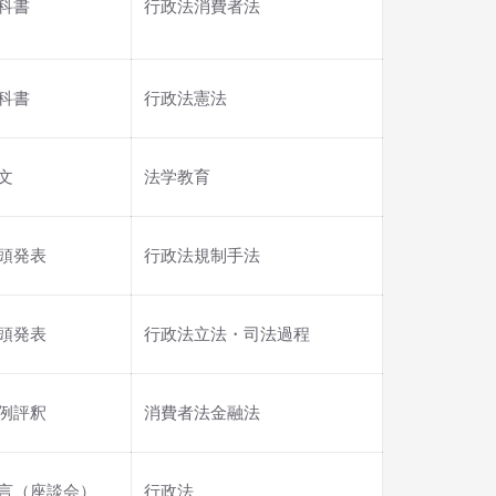
科書
行政法消費者法
科書
行政法憲法
文
法学教育
頭発表
行政法規制手法
頭発表
行政法立法・司法過程
例評釈
消費者法金融法
言（座談会）
行政法