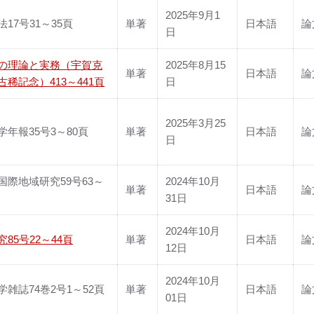
2025年9月1
17号31～35頁
単著
日本語
論
日
の理論と実務（宇賀克
2025年8月15
単著
日本語
論
古稀記念）413～441頁
日
2025年3月25
学年報35号3～80頁
単著
日本語
論
日
国際地域研究59号63～
2024年10月
単著
日本語
論
31日
2024年10月
85号22～44頁
単著
日本語
論
12日
2024年10月
学雑誌74巻2号1～52頁
単著
日本語
論
01日