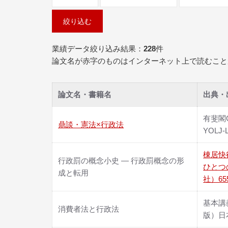
業績データ絞り込み結果：
228
件
論文名が赤字のものはインターネット上で読むこと
論文名・書籍名
出典・
有斐閣O
鼎談・憲法×行政法
YOLJ-
棟居快
行政罰の概念小史 ― 行政罰概念の形
ひとつ
成と転用
社）65
基本講
消費者法と行政法
版）日