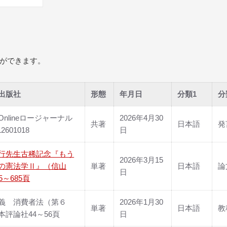
ができます。
出版社
形態
年月日
分類1
分
nlineロージャーナル
2026年4月30
共著
日本語
発
L2601018
日
行先生古稀記念『もう
2026年3月15
の憲法学Ⅱ』（信山
単著
日本語
論
日
5～685頁
義 消費者法（第６
2026年1月30
単著
日本語
教
本評論社44～56頁
日