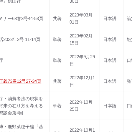
望』信山社
30日
2023年03月
ナー68巻3号44-53頁
共著
日本語
論
01日
2023年02月
2023年2号 11-14頁
単著
日本語
短
15日
2022年9月29
庁
単著
日本語
口
日
2022年12月1
義73巻12号27-34頁
共著
日本語
発
日
庁・消費者法の現状を
2022年10月
将来の在り方を考える
単著
日本語
口
25日
懇談会第4回
博・鹿野菜穂子編『基
2022年10月1