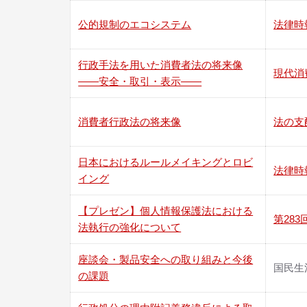
公的規制のエコシステム
法律時報
行政手法を用いた消費者法の将来像
現代消費
――安全・取引・表示――
消費者行政法の将来像
法の支配
日本におけるルールメイキングとロビ
法律時報
イング
【プレゼン】個人情報保護法における
第28
法執行の強化について
座談会・製品安全への取り組みと今後
国民生
の課題