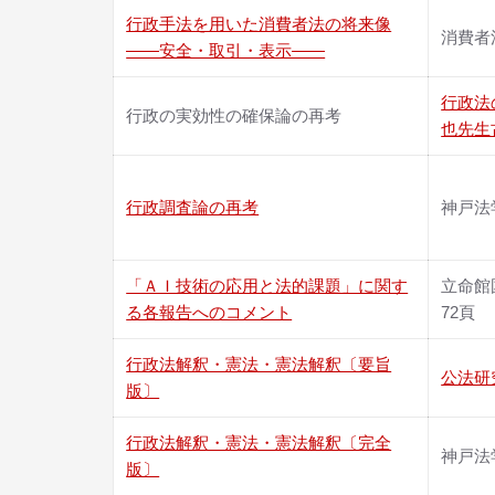
行政手法を用いた消費者法の将来像
消費者法
――安全・取引・表示――
行政法
行政の実効性の確保論の再考
也先生
行政調査論の再考
神戸法
「ＡＩ技術の応用と法的課題」に関す
立命館
る各報告へのコメント
72頁
行政法解釈・憲法・憲法解釈〔要旨
公法研究
版〕
行政法解釈・憲法・憲法解釈〔完全
神戸法
版〕