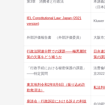
第3章 消費者と行政法
本講義
（日本評
IEL Constitutional Law: Japan (2021
Kluwer 
version)
外部評価報告書 （外部評価委員）
大阪市
行政法関連分野での課題――極悪層対
日弁連
策の欠落をどう補うか
策の課
「行政手続における秘密保護の課題」
法曹倫
――特定質問
京2022
東京地判令和2年8月6日（振り込め詐
私法判
欺救済法）
座談会・行政訴訟における訴えの利益
自治研究