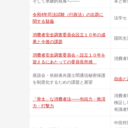
そして承継的発展へ――
革と希
令和4年司法試験（行政法）の出題に
法学セミ
関する疑義
消費者安全調査委員会設立１０年の成
国民生活
果と今後の課題
消費者安全調査委員会－設立１０年を
消費者
迎えるにあたっての委員長所感
座談会・依頼者弁護士間通信秘密保護
自由と正
を制度化するための課題と展望
消費者
「骨太」な消費者法――包括力・救済
検証し
力・打撃力
有識者
中田邦