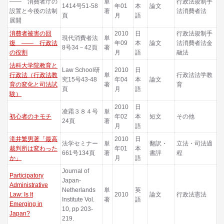
―― 消費者庁の
単
行政法規制手
1414号51-58
年01
本
論文
設置と今後の法制
著
法消費者法
頁
月
語
展開
消費者被害の回
2010
日
行政法規制手
現代消費者法
単
復 ―― 行政法
年09
本
論文
法消費者法金
8号34－42頁
著
の役割
月
語
融法
法科大学院教育と
Law School研
2010
日
行政法（行政法教
単
行政法法学教
究15号43-48
年04
本
論文
育の変化と司法試
著
育
頁
月
語
験）
2010
日
凌霜３８４号
単
初心者のキモチ
年02
本
短文
その他
24頁
著
月
語
滝井繁男著「最高
2010
日
法学セミナー
単
翻訳・
立法・司法過
裁判所は変わった
年01
本
661号134頁
著
書評
程
か」
月
語
Journal of
Participatory
Japan-
Administrative
Netherlands
単
英
Law: Is It
2010
論文
行政法憲法
Institute Vol.
著
語
Emerging in
10, pp 203-
Japan?
219.