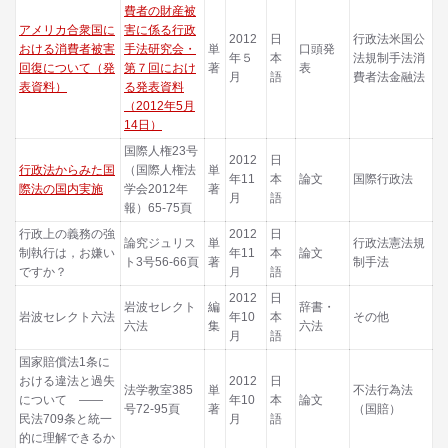
費者の財産被
アメリカ合衆国に
害に係る行政
2012
日
行政法米国公
おける消費者被害
手法研究会・
単
口頭発
年５
本
法規制手法消
回復について（発
第７回におけ
著
表
月
語
費者法金融法
表資料）
る発表資料
（2012年5月
14日）
国際人権23号
2012
日
行政法からみた国
（国際人権法
単
年11
本
論文
国際行政法
際法の国内実施
学会2012年
著
月
語
報）65-75頁
行政上の義務の強
2012
日
論究ジュリス
単
行政法憲法規
制執行は，お嫌い
年11
本
論文
ト3号56-66頁
著
制手法
ですか？
月
語
2012
日
岩波セレクト
編
辞書・
岩波セレクト六法
年10
本
その他
六法
集
六法
月
語
国家賠償法1条に
おける違法と過失
2012
日
法学教室385
単
不法行為法
について ――
年10
本
論文
号72-95頁
著
（国賠）
民法709条と統一
月
語
的に理解できるか