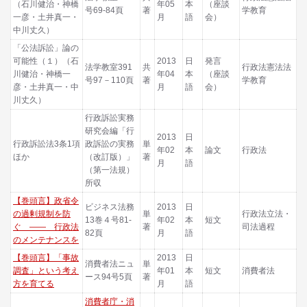
（石川健治・神橋
年05
本
（座談
号69-84頁
著
学教育
一彦・土井真一・
月
語
会）
中川丈久）
「公法訴訟」論の
可能性（１）（石
2013
日
発言
法学教室391
共
行政法憲法法
川健治・神橋一
年04
本
（座談
号97－110頁
著
学教育
彦・土井真一・中
月
語
会）
川丈久）
行政訴訟実務
研究会編「行
2013
日
行政訴訟法3条1項
政訴訟の実務
単
年02
本
論文
行政法
ほか
（改訂版）」
著
月
語
（第一法規）
所収
【巻頭言】政省令
ビジネス法務
2013
日
の過剰規制を防
単
行政法立法・
13巻４号81-
年02
本
短文
ぐ ―― 行政法
著
司法過程
82頁
月
語
のメンテナンスを
【巻頭言】「事故
2013
日
消費者法ニュ
単
調査」という考え
年01
本
短文
消費者法
ース94号5頁
著
方を育てる
月
語
消費者庁・消