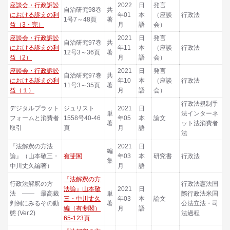
座談会・行政訴訟
2022
日
発言
自治研究98巻
共
における訴えの利
年01
本
（座談
行政法
1号7～48頁
著
益（3・完）
月
語
会）
座談会・行政訴訟
2021
日
発言
自治研究97巻
共
における訴えの利
年11
本
（座談
行政法
12号3～36頁
著
益（2）
月
語
会）
座談会・行政訴訟
2021
日
発言
自治研究97巻
共
における訴えの利
年10
本
（座談
行政法
11号3～35頁
著
益（１）
月
語
会）
行政法規制手
デジタルプラット
ジュリスト
2021
日
単
法インターネ
フォームと消費者
1558号40-46
年05
本
論文
著
ット法消費者
取引
頁
月
語
法
『法解釈の方法
2021
日
編
論』（山本敬三・
有斐閣
年03
本
研究書
行政法
集
中川丈久編著）
月
語
『法解釈の方
行政法解釈の方
行政法憲法国
法論』山本敬
2021
日
法 ―― 最高裁
単
際行政法米国
三・中川丈久
年03
本
論文
判例にみるその動
著
公法立法・司
編（有斐閣）
月
語
態 (Ver.2)
法過程
65-123頁