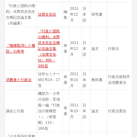
『行政と国民の権
2011
日
利』水野武夫先生
編
法律文化社
年12
本
研究書
古稀記念論文集
集
月
語
（共編著）
『行政と国民
の権利』水野
武夫先生古稀
2011
日
「職権取消しと撤
単
記念論文集
年12
本
論文
行政法
回」の再考
著
（法律文化
月
語
社）366－
395頁
法学セミナー
2011
日
単
行政法規制手
消費者と行政法
681号14－17
年10
本
教科書
著
法消費者法
頁
月
語
磯部力・小早
川光郎・芝池
義一編『行政
2011
日
単
議会と行政
法の新構想
年10
本
論文
行政法憲法
著
Ⅰ』（有斐
月
語
閣）115－
166頁
『公法系訴訟実務