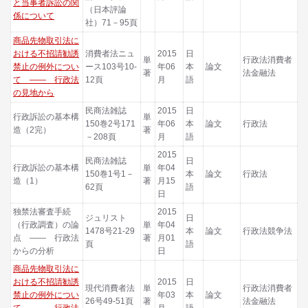
と当事者訴訟の関
（日本評論
係について
社）71－95頁
商品先物取引法に
おける不招請勧誘
消費者法ニュ
2015
日
単
行政法消費者
禁止の例外につい
ース103号10-
年06
本
論文
著
法金融法
て ―― 行政法
12頁
月
語
の見地から
民商法雑誌
2015
日
行政訴訟の基本構
単
150巻2号171
年06
本
論文
行政法
造（2完）
著
－208頁
月
語
2015
民商法雑誌
日
行政訴訟の基本構
単
年04
150巻1号1－
本
論文
行政法
造（1）
著
月15
62頁
語
日
独禁法審査手続
2015
ジュリスト
日
（行政調査）の論
単
年04
1478号21-29
本
論文
行政法競争法
点 ―― 行政法
著
月01
頁
語
からの分析
日
商品先物取引法に
おける不招請勧誘
2015
日
現代消費者法
単
行政法消費者
禁止の例外につい
年03
本
論文
26号49-51頁
著
法金融法
て ―― 行政法
月
語