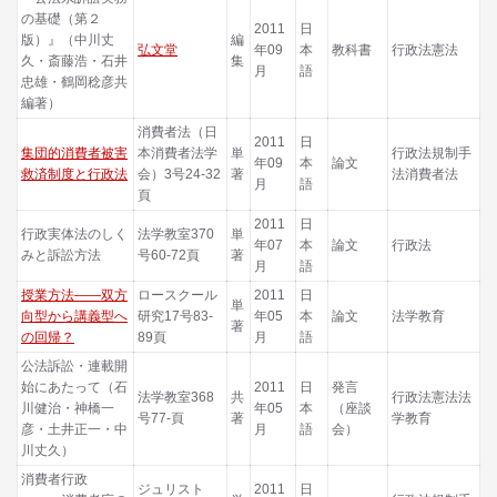
の基礎（第２
2011
日
版）』（中川丈
編
弘文堂
年09
本
教科書
行政法憲法
久・斎藤浩・石井
集
月
語
忠雄・鶴岡稔彦共
編著）
消費者法（日
2011
日
集団的消費者被害
本消費者法学
単
行政法規制手
年09
本
論文
救済制度と行政法
会）3号24-32
著
法消費者法
月
語
頁
2011
日
行政実体法のしく
法学教室370
単
年07
本
論文
行政法
みと訴訟方法
号60-72頁
著
月
語
授業方法――双方
ロースクール
2011
日
単
向型から講義型へ
研究17号83-
年05
本
論文
法学教育
著
の回帰？
89頁
月
語
公法訴訟・連載開
始にあたって（石
2011
日
発言
法学教室368
共
行政法憲法法
川健治・神橋一
年05
本
（座談
号77-頁
著
学教育
彦・土井正一・中
月
語
会）
川丈久）
消費者行政
ジュリスト
2011
日