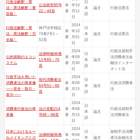
行政法解釈・憲
日
公法研究85号
単
年10
法・憲法解釈〔要
本
論文
行政法憲法
22～44頁
著
月12
旨版〕
語
日
2024
行政法解釈・憲
神戸法学雑誌
日
単
年10
法・憲法解釈〔完
74巻2号1～
本
論文
行政法憲法
著
月01
全版〕
52頁
語
日
2024
行政法規制手
法律時報96巻
日
公的規制のエコシ
単
年09
法消費者法金
11号65～70
本
論文
ステム
著
月30
融法インター
頁
語
日
ネット法
行政手法を用いた
2024
現代消費者法
日
消費者法の将来像
単
年09
行政法消費者
64号51～60
本
論文
――安全・取引・
著
月15
法
頁
語
表示――
日
2024
日
消費者行政法の将
法の支配214
単
年08
行政法規制手
本
論文
来像
号86～98頁
著
月15
法消費者法
語
日
2024
日本におけるルー
日
規制手法消費
法律時報96巻
単
年08
ルメイキングとロ
本
論文
者法金融法立