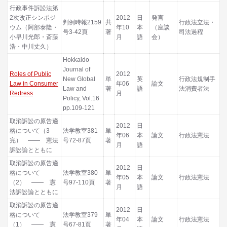
行政事件訴訟法第
2次改正シンポジ
2012
日
発言
判例時報2159
共
行政法立法・
ウム（阿部泰隆・
年10
本
（座談
号3-42頁
著
司法過程
小早川光郎・斎藤
月
語
会）
浩・中川丈久）
Hokkaido
Journal of
Roles of Public
2012
New Global
単
英
行政法規制手
Law in Consumer
年06
論文
Law and
著
語
法消費者法
Redress
月
Policy, Vol.16
pp.109-121
取消訴訟の原告適
2012
日
格について（3
法学教室381
単
年06
本
論文
行政法憲法
完） ―― 憲法
号72-87頁
著
月
語
訴訟論とともに
取消訴訟の原告適
2012
日
格について
法学教室380
単
年05
本
論文
行政法憲法
（2） ―― 憲
号97-110頁
著
月
語
法訴訟論とともに
取消訴訟の原告適
2012
日
格について
法学教室379
単
年04
本
論文
行政法憲法
（1） ―― 憲
号67-81頁
著