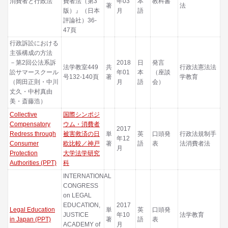
消費者と行政法
費者法（第3
年03
本
教科書
著
法
版）』（日本
月
語
評論社）36-
47頁
行政訴訟における
主張構成の方法
－第2回公法系訴
2018
日
発言
法学教室449
共
行政法憲法法
訟サマースクール
年01
本
（座談
号132-140頁
著
学教育
（岡田正則・中川
月
語
会）
丈久・中村真由
美・斎藤浩）
Collective
国際シンポジ
Compensatory
ウム・消費者
2017
Redress through
被害救済の日
単
英
口頭発
行政法規制手
年12
Consumer
欧比較／神戸
著
語
表
法消費者法
月
Protection
大学法学研究
Authorities (PPT)
科
INTERNATIONAL
CONGRESS
on LEGAL
EDUCATION,
2017
Legal Education
単
英
口頭発
JUSTICE
年10
法学教育
in Japan (PPT)
著
語
表
ACADEMY of
月