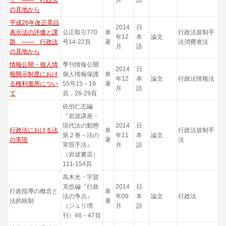
の見地から
平成26年改正景品
2014
日
表示法の評価と課
公正取引770
単
行政法規制手
年12
本
論文
題 ―― 行政法
号14-22頁
著
法消費者法
月
語
の見地から
情報公開・個人情
季刊情報公開
2014
日
報開示制度におけ
個人情報保護
単
年12
本
論文
行政法情報法
る権利濫用につい
55号15－19
著
月
語
て
頁，26-29頁
佐伯仁志編
『岩波講座・
現代法の動態
2014
日
行政法における法
単
行政法規制手
第２巻－法の
年11
本
論文
の実現
著
法
実現手法』
月
語
（岩波書店）
111-154頁
高木光・宇賀
克也編『行政
2014
日
行政指導の概念と
単
法の争点』
年09
本
論文
行政法
法的統制
著
（ジュリ増
月
語
刊）46－47頁