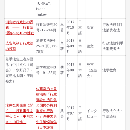
TURKEY,
Istanbul,
Turkey
消費者行政法の課
2017
日
行政法研究20
単
行政法規制手
題 ―― 行政法
年10
本
論文
号217-244頁
著
法消費者法
理論への10の挑戦
月
語
消費者法9号
2017
日
広告規制と行政法
単
行政法規制手
25-30頁，68-
年09
本
論文
の役割
著
法消費者法
70頁
月
語
若手法曹三者が語
る（中川丈久〔司
2017
日
発言
法学教室443
共
会〕／水野晶子・
年08
本
（座談
法学教育
号 9～33頁
著
尾島祐太朗・庄崎
月
語
会）
裕太）
佐藤幸治＝泉
徳治編『行政
訴訟の活性化
滝井繁男先生に聞
と国民の権利
2017
日
く －行政事件を
重視の行政
共
インタ
行政法立法・
年07
本
中心に－（中川丈
へ』滝井繁男
著
ビュー
司法過程
月
語
久・山口進）
先生追悼論集
（日本評論