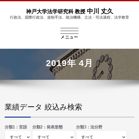
中川 丈久
神戸大学法学研究科 教授
行政法、国際行政法、規制手法、統治機構、立法・司法過程、法学教育
ナ
メニュー
ビ
ゲ
ー
シ
2019年 4月
ョ
ン
を
切
り
替
え
業績データ 絞込み検索
分類1：言語
分類2：発表形態
分類3：法分野