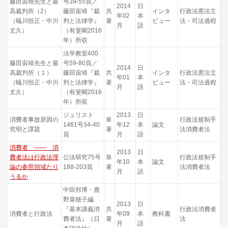
藤田宙靖先生と最
号39-55頁／
2014
日
高裁判所（2）
藤田宙靖『裁
共
インタ
行政法憲法立
年02
本
（蟻川恒正・中川
判と法律学』
著
ビュー
法・司法過程
月
語
丈久）
（有斐閣2016
年）所収
法学教室400
藤田宙靖先生と最
号59-80頁／
2014
日
高裁判所（１）
藤田宙靖『裁
共
インタ
行政法憲法立
年01
本
（蟻川恒正・中川
判と法律学』
著
ビュー
法・司法過程
月
語
丈久）
（有斐閣2016
年）所収
ジュリスト
2013
日
消費者事故原因の
単
行政法規制手
1461号34-40
年12
本
論文
究明と課題
著
法消費者法
頁
月
語
消費者 ―― 消
2013
日
費者法は行政法理
公法研究75号
単
行政法規制手
年10
本
論文
論の参照領域たり
188-203頁
著
法消費者法
月
語
うるか
中田邦博・鹿
野菜穂子編
2013
日
『基本講義消
共
行政法消費者
消費者と行政法
年09
本
教科書
費者法』（日
著
法
月
語