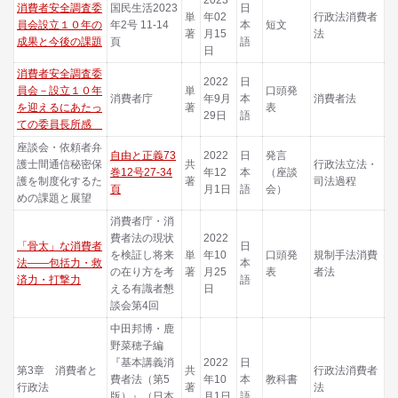
消費者安全調査委
国民生活2023
日
単
年02
行政法消費者
員会設立１０年の
年2号 11-14
本
短文
著
月15
法
成果と今後の課題
頁
語
日
消費者安全調査委
2022
日
員会－設立１０年
単
口頭発
消費者庁
年9月
本
消費者法
を迎えるにあたっ
著
表
29日
語
ての委員長所感
座談会・依頼者弁
自由と正義73
2022
日
発言
護士間通信秘密保
共
行政法立法・
巻12号27-34
年12
本
（座談
護を制度化するた
著
司法過程
頁
月1日
語
会）
めの課題と展望
消費者庁・消
費者法の現状
2022
「骨太」な消費者
日
を検証し将来
単
年10
口頭発
規制手法消費
法――包括力・救
本
の在り方を考
著
月25
表
者法
済力・打撃力
語
える有識者懇
日
談会第4回
中田邦博・鹿
野菜穂子編
『基本講義消
2022
日
第3章 消費者と
共
行政法消費者
費者法（第5
年10
本
教科書
行政法
著
法
版）』（日本
月1日
語