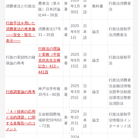
2026
日
費者法（第６
単
行政法消費者
消費者法と行政法
年1月
本
教科書
版）日本評論
著
法
30日
語
社44～56頁
行政手法を用いた
2025
日
消費者法の将来像
消費者法17号
単
行政法規制手
年9月
本
論文
――安全・取引・
31～35頁
著
法消費者法
1日
語
表示――
行政法の理論
と実務（宇賀
2025
日
行政の実効性の確
単
行政法規制手
克也先生古稀
年8月
本
論文
保論の再考
著
法
記念）413～
15日
語
441頁
行政法消費者
2025
日
法金融法情報
神戸法学年報
単
行政調査論の再考
年3月
本
論文
法競争法租税
35号3～80頁
著
25日
語
法環境法警察
法消防法
「ＡＩ技術の応用
2024
立命館国際地
日
行政法規制手
と法的課題」に関
単
年10
域研究59号63
本
論文
法情報法イン
する各報告へのコ
著
月31
～72頁
語
ターネット法
メント
日
2024