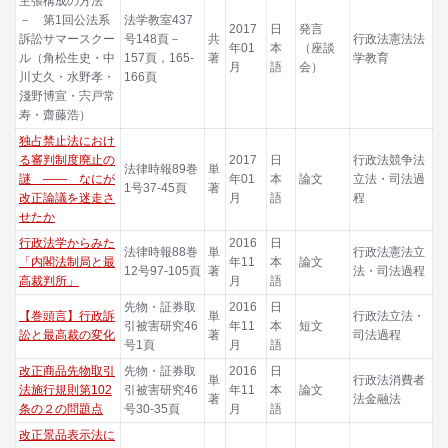
主張構成の方法
－ 第1回公法系
法学教室437
2017
日
発言
訴訟サマースクー
号148頁－
共
行政法憲法法
年01
本
（座談
ル（角松生史・中
157頁，165-
著
学教育
月
語
会）
川丈久・水野孝・
166頁
淺野博宣・宍戸常
寿・齋藤浩）
独占禁止法におけ
る審判制度廃止の
2017
日
行政法競争法
法律時報89巻
単
謎 ―― なにが
年01
本
論文
立法・司法過
1号37-45頁
著
改正論議を迷走さ
月
語
程
せたか
行政法学からみた
2016
日
法律時報88巻
単
行政法憲法立
「内閣法制局と最
年11
本
論文
12号97-105頁
著
法・司法過程
高裁判所」
月
語
先物・証券取
2016
日
【巻頭言】行政訴
単
行政法立法・
引被害研究46
年11
本
短文
訟と最高裁の変化
著
司法過程
号1頁
月
語
改正商品先物取引
先物・証券取
2016
日
単
行政法消費者
法施行規則第102
引被害研究46
年11
本
論文
著
法金融法
条の２の問題点
号30-35頁
月
語
改正景品表示法に