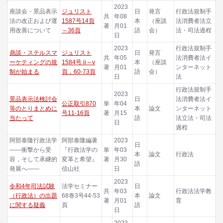
2023
座談会・景品表示
ジュリスト
日
発言
行政法規制手
共
年08
法の改正および運
1587号14頁
本
（座談
法消費者法立
著
月01
用改善について
～36頁
語
会）
法・司法過程
日
2023
行政法規制手
鼎談・ステルスマ
ジュリスト
日
発言
共
年05
法消費者法イ
ーケティングの規
1584号 ii～v
本
（座談
著
月01
ンターネット
制が始まる
頁，60-73頁
語
会）
日
法
行政法規制手
2023
景品表示法検討会
日
法消費者法イ
公正取引870
単
年04
等のとりまとめに
本
論文
ンターネット
号11-16頁
著
月15
当たって
語
法立法・司法
日
過程
阿部泰隆行政法学
阿部泰隆編著
2023
日
――衝撃から受
『行政法学の
単
年03
本
論文
行政法
容，そして承継的
変革と希望』
著
月30
語
発展へ――
信山社
日
2023
令和4年司法試験
法学セミナー
日
共
年03
行政法法学教
（行政法）の出題
68巻3号44-53
本
論文
著
月01
育
に関する疑義
頁
語
日
2023