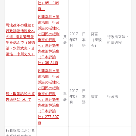
社）85－109
頁。
佐藤幸治＝泉
徳治編『行政
司法改革の継続と
訴訟の活性化
行政訴訟活性化へ
と国民の権利
2017
日
発言
の道 : 滝井繁男先
共
行政法立法・
重視の行政
年07
本
（座談
生を偲んで（泉徳
著
司法過程
へ』滝井繁男
月
語
会）
治・水野武夫・斎
先生追悼論集
藤浩・中川丈久）
（日本評論
社）39-84頁
佐藤幸治＝泉
徳治編『行政
訴訟の活性化
と国民の権利
2017
日
続・取消訴訟の原
重視の行政
単
年07
本
論文
行政法
告適格について
へ』滝井繁男
著
月
語
先生追悼論集
（日本評論
社）277-307
頁
行政訴訟における