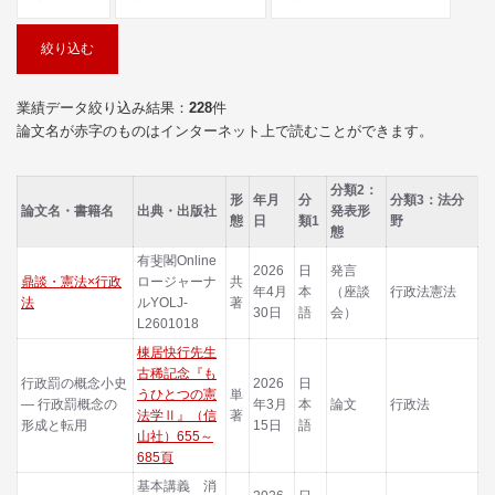
業績データ絞り込み結果：
228
件
論文名が赤字のものはインターネット上で読むことができます。
分類2：
形
年月
分
分類3：法分
論文名・書籍名
出典・出版社
発表形
態
日
類1
野
態
有斐閣Online
2026
日
発言
鼎談・憲法×行政
ロージャーナ
共
年4月
本
（座談
行政法憲法
法
ルYOLJ-
著
30日
語
会）
L2601018
棟居快行先生
古稀記念『も
行政罰の概念小史
2026
日
うひとつの憲
単
― 行政罰概念の
年3月
本
論文
行政法
法学Ⅱ』（信
著
形成と転用
15日
語
山社）655～
685頁
基本講義 消