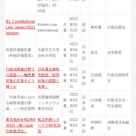
評論社）42-
54頁
2022
IEL Constitutional
Kluwer Law
共
年04
英
Law: Japan (2021
教科書
行政法憲法
International
著
月25
語
version)
日
2022
日
外部評価報告書
大阪市立大学
単
年04
本
短文
法学教育
（外部評価委員）
法科大学院
著
月05
語
日
行政法関連分野で
日弁連法務研
2022
日
の課題――極悪層
究財団「犯罪
単
年03
口頭発
行政法規制手
本
対策の欠落をどう
対策の課題と
著
月31
表
法
語
補うか
未来」
日
2022
「行政手続におけ
法曹倫理国際
日
単
年03
口頭発
行政法立法・
る秘密保護の課
シンポジウム
本
著
月05
表
司法過程
題」――特定質問
東京2022
語
日
東京地判令和2年8
私法判例リマ
2022
日
単
判例評
消費者法金融
月6日（振り込め
ークス64号26
年03
本
著
釈
法
詐欺救済法）
頁
月
語