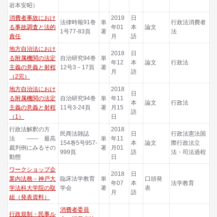
岩本安昭）
消費者事故におけ
2019
日
法律時報91巻
単
行政法消費者
る事故調査と法的
年01
本
論文
1号77-83頁
著
法
責任
月
語
地方自治法におけ
2018
日
る附属機関の法定
自治研究94巻
単
年12
本
論文
行政法
主義の意義と射程
12号3－17頁
著
月
語
（2完）
地方自治法におけ
2018
日
る附属機関の法定
自治研究94巻
単
年11
本
論文
行政法
主義の意義と射程
11号3-24頁
著
月15
語
（1）
日
行政法解釈の方
2018
民商法雑誌
日
行政法憲法国
法 ―― 最高
単
年11
154巻5号957-
本
論文
際行政法立
裁判例にみるその
著
月01
999頁
語
法・司法過程
動態
日
ワークショップ企
2018
日
業内法務－神戸大
臨床法学教育
単
口頭発
年07
本
法学教育
学法科大学院の取
学会
著
表
月
語
組（発表資料）
消費者委員
行政規制・民事ル