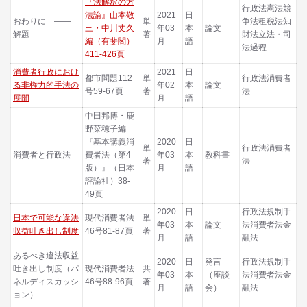
『法解釈の方
行政法憲法競
法論』山本敬
2021
日
おわりに ――
単
争法租税法知
三・中川丈久
年03
本
論文
解題
著
財法立法・司
編（有斐閣）
月
語
法過程
411-426頁
消費者行政におけ
2021
日
都市問題112
単
行政法消費者
る非権力的手法の
年02
本
論文
号59-67頁
著
法
展開
月
語
中田邦博・鹿
野菜穂子編
『基本講義消
2020
日
単
行政法消費者
消費者と行政法
費者法（第4
年03
本
教科書
著
法
版）』（日本
月
語
評論社）38-
49頁
2020
日
行政法規制手
日本で可能な違法
現代消費者法
単
年03
本
論文
法消費者法金
収益吐き出し制度
46号81-87頁
著
月
語
融法
あるべき違法収益
2020
日
発言
行政法規制手
吐き出し制度（パ
現代消費者法
共
年03
本
（座談
法消費者法金
ネルディスカッシ
46号88-96頁
著
月
語
会）
融法
ョン）