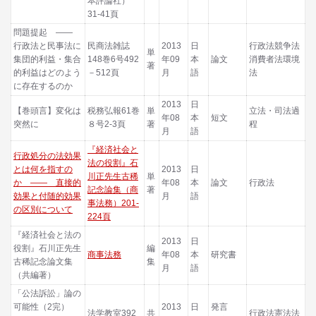
本評論社）
31-41頁
問題提起 ――
行政法と民事法に
民商法雑誌
2013
日
行政法競争法
単
集団的利益・集合
148巻6号492
年09
本
論文
消費者法環境
著
的利益はどのよう
－512頁
月
語
法
に存在するのか
2013
日
【巻頭言】変化は
税務弘報61巻
単
立法・司法過
年08
本
短文
突然に
８号2-3頁
著
程
月
語
『経済社会と
行政処分の法効果
法の役割』石
とは何を指すの
2013
日
川正先生古稀
単
か ―― 直接的
年08
本
論文
行政法
記念論集（商
著
効果と付随的効果
月
語
事法務）201-
の区別について
224頁
『経済社会と法の
2013
日
役割』石川正先生
編
商事法務
年08
本
研究書
古稀記念論文集
集
月
語
（共編著）
「公法訴訟」論の
可能性（2完）
2013
日
発言
法学教室392
共
行政法憲法法