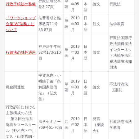
行政法研究30
単
行政手続法の整備
年05
本
論文
行政法
巻3-27頁
著
月
語
「ワークショップ
法曹養成と臨
2019
日
単
企業“内“法務」に
床教育11号
年03
本
短文
法学教育
著
ついて
85-87頁
月
語
行政法国際行
政法消費者法
神戸法学年報
2019
日
単
インターネッ
行政法の域外適用
32号173-210
年03
本
論文
著
ト法競争法租
頁
月
語
税法環境法知
財法
宇賀克也・小
幡純子編『条
2019
日
単
不法行為法
職務関連性
解国家賠償
年03
本
論文
著
（国賠）
法』（弘文
月
語
堂）
行政訴訟における
主張構成の方法
－ 第３回公法系
2019
日
発言
法学セミナー
共
行政法憲法法
訴訟サマースクー
年02
本
（座談
769号61-70頁
著
学教育
ル（野呂充・中川
月
語
会）
丈久・山本哲朗・