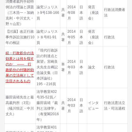
消費者裁判手続特
例法の理論と課題
論究ジュリス
2014
日
発言
共
行政法消費者
（三木浩一・加納
ト9号138-166
年08
本
（座談
著
法
克利・中川丈久・
頁
月
語
会）
野々山宏）
【討議】改正行政
論究ジュリス
2014
日
発言
共
事件訴訟法施行10
ト８号81-91
年05
本
（座談
行政法
著
年の検証
頁
月
語
会）
『現代行政訴
続・行政処分の法
訟の到達点と
効果とは何を指す
展望』宮崎良
2014
日
のか ―― 行
単
夫先生古稀記
年03
本
論文
行政法
政処分の付随的効
著
念論文集（日
月
語
果の立法例として
本評論社）
注目されるもの
195－216頁
法学教室402
藤田宙靖先生と最
号35-52頁／
2014
日
高裁判所（3完）
藤田宙靖『裁
共
インタ
行政法憲法立
年03
本
（蟻川恒正・中川
判と法律学』
著
ビュー
法・司法過程
月
語
丈久）
（有斐閣2016
年）
法学教室401