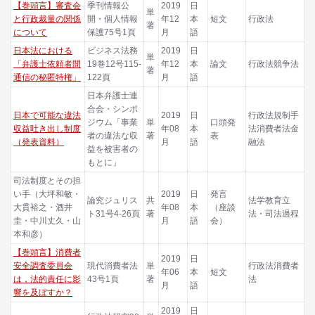
【巻頭言】審査会
季刊情報公
2019
日
単
と行政裁量の関係
開・個人情報
年12
本
短文
行政法
著
について
保護75号1頁
月
語
日本法における
ビジネス法務
2019
日
単
「弁護士依頼者間
19巻12号115-
年12
本
論文
行政法競争法
著
通信の秘匿特権」
122頁
月
語
日本弁護士連
合会・シンポ
日本で可能な違法
2019
日
行政法規制手
ジウム「事業
単
口頭発
収益吐き出し制度
年08
本
法消費者法金
者の違法な収
著
表
（発表資料）
月
語
融法
益を被害者の
もとに」
司法制度とその担
い手（大坪和敏・
2019
日
発言
論究ジュリス
共
法学教育立
大貫裕之・酒井
年08
本
（座談
ト31号4-26頁
著
法・司法過程
圭・中川丈久・山
月
語
会）
本和彦）
【巻頭言】消費者
2019
日
安全調査委員会
現代消費者法
単
行政法消費者
年06
本
短文
は，法的責任に影
43号1頁
著
法
月
語
響を及ぼすか？
2019
日