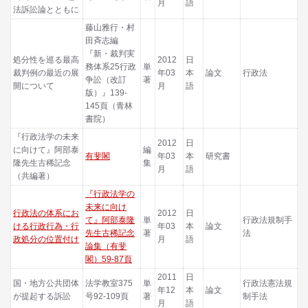
月
語
法訴訟論とともに
藤山雅行・村
田斉志編
『新・裁判実
処分性を巡る最高
2012
日
務体系25行政
単
裁判例の最近の展
年03
本
論文
行政法
争訟（改訂
著
開について
月
語
版）』139-
145頁（青林
書院）
『行政法学の未来
2012
日
に向けて』阿部泰
編
有斐閣
年03
本
研究書
隆先生古稀記念
集
月
語
（共編著）
『行政法学の
未来に向け
行政法の体系にお
2012
日
て』阿部泰隆
単
行政法規制手
ける行政行為・行
年03
本
論文
先生古稀記念
著
法
政処分の位置付け
月
語
論集（有斐
閣）59-87頁
2011
日
国・地方公共団体
法学教室375
単
行政法憲法規
年12
本
論文
が提起する訴訟
号92-109頁
著
制手法
月
語