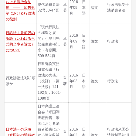
おける課徴金制
2016
日
現代消費者法
単
行政法規制手
度 ―― 広告規
年09
本
論文
32号38-47頁
著
法消費者法
制における行政法
月
語
の役割
『現代行政法
行訴法４条前段の
の構造と展
2016
日
訴訟（いわゆる形
開』小早川光
単
年09
本
論文
行政法
式的当事者訴訟）
郎先生古稀記
著
月
語
について
念（有斐閣）
509-534頁
行政訴訟実務
研究会編『行
政法の実務』
2016
日
行政訴訟法3条1項
単
（改訂）（第
年03
本
論文
行政法
ほか
著
一法規）141-
月
語
192頁，1061-
1080頁
日本弁護士連
合会『米国調
査報告書－米
国における消
日本法への示唆
費者被害にか
2016
日
行政法米国公
単
（米国法の消費者
かる違法収益
年02
本
論文
法規制手法消