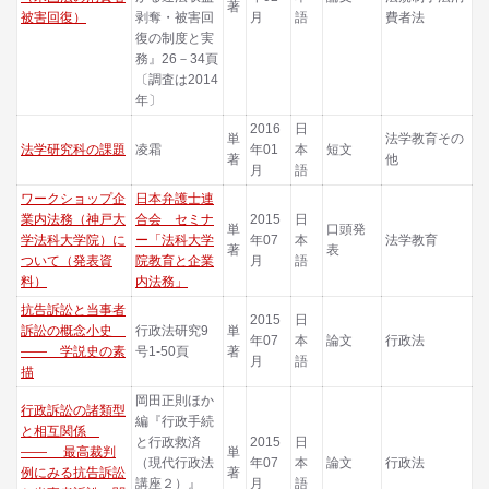
著
被害回復）
剥奪・被害回
月
語
費者法
復の制度と実
務』26－34頁
〔調査は2014
年〕
2016
日
単
法学教育その
法学研究科の課題
凌霜
年01
本
短文
著
他
月
語
ワークショップ企
日本弁護士連
業内法務（神戸大
合会 セミナ
2015
日
単
口頭発
学法科大学院）に
ー「法科大学
年07
本
法学教育
著
表
ついて（発表資
院教育と企業
月
語
料）
内法務」
抗告訴訟と当事者
2015
日
訴訟の概念小史
行政法研究9
単
年07
本
論文
行政法
―― 学説史の素
号1-50頁
著
月
語
描
岡田正則ほか
行政訴訟の諸類型
編『行政手続
と相互関係
と行政救済
2015
日
―― 最高裁判
単
（現代行政法
年07
本
論文
行政法
例にみる抗告訴訟
著
講座２）』
月
語