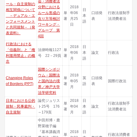
会・消費者法
ール・自主規制の
分野における
2018
相互関係について
日
ルール形成の
単
年06
口頭発
行政法規制手
－デュアル・エ
本
在り方等検討
著
月25
表
法消費者法
ンフォースメント
語
ワーキング・
日
と共同規制－（発
グループ 第
表資料）
4回
行政法における
2018
日
「信義則」と「権
法律時報1127
単
年06
本
論文
行政法
利濫用禁止」の概
号 22－29頁
著
月
語
念
国際シンポジ
ウム・国際法
2018
Changing Roles
単
英
口頭発
と国内法の境
年05
国際行政法
of Borders (PPT)
著
語
表
界／神戸大学
月
法学研究科
日本における公的
論究ジュリス
2018
日
単
行政法規制手
規制・民事裁判・
ト25号 176
年04
本
論文
著
法消費者法
自主規制
～179頁
月
語
中田邦博・鹿
野菜穂子編
『基本講義消
2018
日
単
行政法消費者