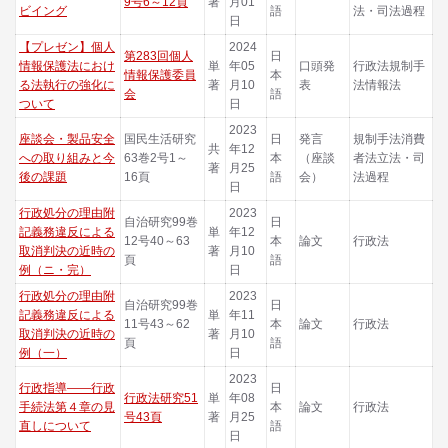
9号6～12頁
著
月01
ビイング
語
法・司法過程
日
【プレゼン】個人
2024
第283回個人
日
情報保護法におけ
単
年05
口頭発
行政法規制手
情報保護委員
本
る法執行の強化に
著
月10
表
法情報法
会
語
ついて
日
2023
座談会・製品安全
国民生活研究
日
発言
規制手法消費
共
年12
への取り組みと今
63巻2号1～
本
（座談
者法立法・司
著
月25
後の課題
16頁
語
会）
法過程
日
行政処分の理由附
2023
自治研究99巻
日
記義務違反による
単
年12
12号40～63
本
論文
行政法
取消判決の近時の
著
月10
頁
語
例（ニ・完）
日
行政処分の理由附
2023
自治研究99巻
日
記義務違反による
単
年11
11号43～62
本
論文
行政法
取消判決の近時の
著
月10
頁
語
例（一）
日
2023
行政指導――行政
日
行政法研究51
単
年08
手続法第４章の見
本
論文
行政法
号43頁
著
月25
直しについて
語
日